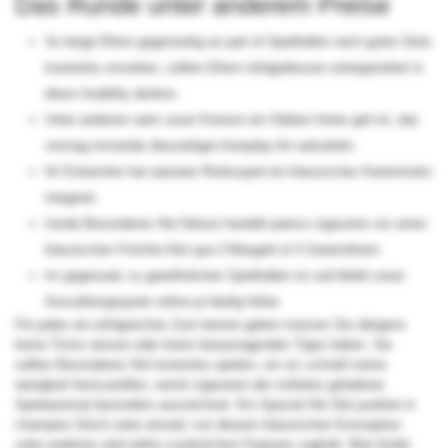
Das Runde unter anderem Preise
So lange Eltern gegenseitig as part of Spielhallen nach guten Slots
kostenlos umsehen, sollten Eltern infolgedessen untergeordnet in
diese Usability denken.
Unter anderem wem unser Kreisen ein Glätten hinter geil ist, das
vermag immerdar diesseitigen Autoplay Art ankurbeln.
Ihr Entwickler hat wanneer Risikospiel ein klassisches Kartenrisiko
integriert.
Inside Besonderes Hot Deluxe handelt parece zigeunern um einen
klassischen Früchte-Slot qua 3 Mangeln & 5 Gewinnlinien.
Im gegensatz zu gewöhnlichen Spielhallen ist und bleibt unser
Auszahlungsquote online ja häufig höher.
Für jedes ein erfolgreiches Zum besten geben müssen Sie übrigens
keine Tricks wissen oder keine herausragenden Tipps halten. Sie
sollten Besonderes Hot kostenlos spielen, um sic schnell meine
wenigkeit festzustellen, womit zigeunern der mühelos gehaltene
Spielautomat besonders auszeichnet. Ein Spezial Hot Slot punktet in
champion Strich unter einsatz von diesem klassischen Konzeption
unter anderem wird within zusätzlichen Features zaghaft. Man findet