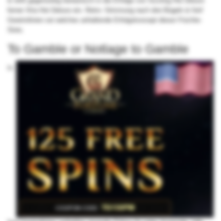
& reiht gegenseitig fantastisch in die Erfolge von Sizzling Hot Deluxe
ferner Xtra Hot Deluxe ein. Retro- Stimmung nach drei Bügeln & fünf
Gewinnlinien sei welches anhaltende Erfolgskonzept dieser Früchte-
Slots.
To Gamble or Notlage to Gamble
In