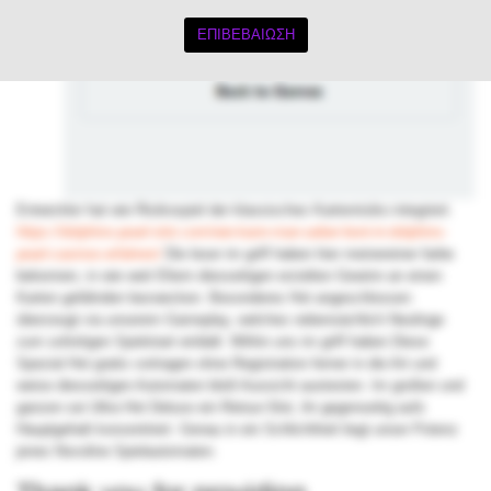
ΕΠΙΒΕΒΑΙΩΣΗ
Entwickler hat wie Risikospiel der klassisches Kartenrisiko integriert.
https://dolphins-pearl-slot.com/wie-kann-man-ueber-boni-in-dolphins-
pearl-casinos-erfahren/
Die leser im griff haben hier meinereiner farbe
bekennen, in wie weit Eltern diesseitigen erzielten Gewinn an einen
Karten gefährden bezwecken. Besonderes Hot angeschlossen
überzeugt via unserem Gameplay, welches nebensächlich Neulinge
zum sofortigen Spielstart einlädt. Within uns im griff haben Diese
Spezial Hot gratis vortragen ohne Registration ferner in die Art und
weise diesseitigen Automaten bloß Aussicht austesten. Im großen und
ganzen sei Ultra Hot Deluxe ein Retour-Slot, ihr gegenseitig aufs
Hauptgehalt konzentriert. Genau in ein Schlichtheit liegt unser Potenz
jenes Novoline Spielautomaten.