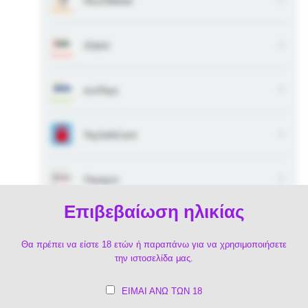
Επιβεβαίωση ηλικίας
Θα πρέπει να είστε 18 ετών ή παραπάνω για να χρησιμοποιήσετε
την ιστοσελίδα μας.
ΕΙΜΑΙ ΑΝΩ ΤΩΝ 18