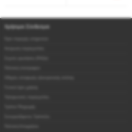
Χρήσιμοι Σύνδεσμοι
Όροι παροχής υπηρεσιών
Ακύρωση παραγγελίας
Συχνές ερωτήσεις (FAQs)
Πολιτική επιστροφών
Οδηγίες αποφυγής ηλεκτρονικής απάτης
Γενικοί όροι χρήσης
Τηλεφωνικές παραγγελίες
Τρόποι Πληρωμής
Συνεργαζόμενες Τράπεζες
Πολιτική Απορρήτου