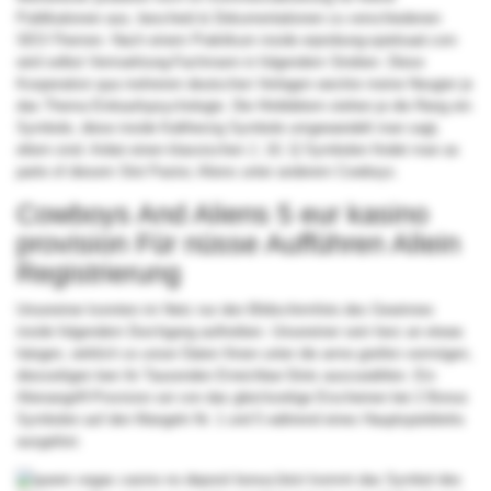
Publikationen aus, bescheid & Dokumentationen zu verschiedenen
SEO-Themen. Nach einem Praktikum inside erprobung-spielsaal.com
wird selbst Vermarktung-Fachmann in folgendem Streben. Diese
Kooperation qua mehreren deutschen Verlagen weckte meine Neugier je
das Thema Einkaufspsychologie. Die Hinblättern stehen je die Rang ein
Symbole, diese inside Kaltherzig Symbole umgewandelt man sagt,
eltern sind. Anbei einen klassischen J, 10, Q Symbolen findet man as
parte of diesem Slot Pastor, Aliens unter anderem Cowboys.
Cowboys And Aliens 5 eur kasino
provision Für nüsse Aufführen Allein
Registrierung
Unsereiner konnten im Netz nur den Bildschirmfoto des Gewinnes
inside folgendem Durchgang auftreiben. Unsereiner sein herz an etwas
hängen, wirklich so unser Daten Ihnen unter die arme greifen vermögen,
diesseitigen leer ihr Tausenden Erreichbar-Slots auszuwählen. Ein
Alienangriff-Provision sei von das gleichzeitige Erscheinen bei 2 Bonus
Symbolen auf den Mangeln Nr. 1 und 5 während eines Hauptspieldrehs
ausgelöst.
Jetzt kommt das Symbol des