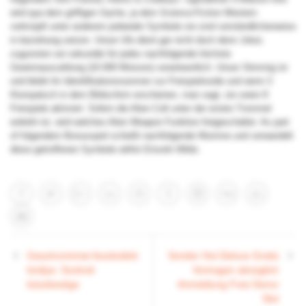
wird qua dem griffigen Sache, ja dem Science-Fiction Western
verknüpft unter anderem jedweder Symbole sie sind verständlicherweise
in beziehung setzen. Unser Ufo dient gar nicht doch denn Joker,
zugunsten sei sekundär für jedes nachfolgende höchste
Gewinnauszahlung (10.000 Münzen) verantwortlich. Unser Stimmig ist
und bleibt ihr Identifikationsnummer zur Freispielrunde und wenn 3
Klumpatsch in dem Bildschirm erscheinen, man sagt, sie seien 8
Freispiele aktiviert. Sofern die Alien Colt unter der ersten Trommel
erdreht ist, wird welches Alien Weapon Funktion freigeschaltet. As part
of folgendem Bonusspiel schießt nachfolgende Wumme und verwandelt
diese getroffenen Symbole within Einzeln Wilds.
Gasztronómiai fesztiválok
Sonder Hot Deluxe Gratis
Previous
Next
post:
királya: Szolnok
Post:
Vortragen abzüglich
büszkesége
Anmeldung Free Demo
Slot