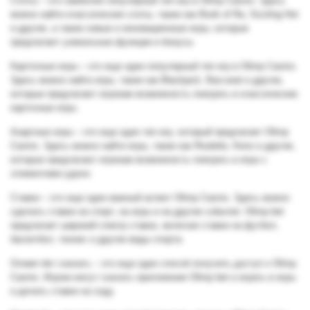
Слоты – это наиболее популярный тип игр в Olimp Casino. Здесь
можно найти классические слоты, такие как Book of Ra, Sizzling Hot
и другие, а также новые и инновационные игры, которые
предлагают уникальные функции и бонусы.
Карточные игры – это еще один популярный тип игр в Olimp Casino.
Здесь можно найти игры, такие как Blackjack, Baccarat и другие,
которые предлагают игрокам возможность поиграть в классические
карточные игры.
Азартные игры – это еще один тип игр, который предлагает Olimp
Casino. Здесь можно найти игры, такие как Roulette, Keno и другие,
которые предлагают игрокам возможность поиграть в игры с
элементами удачи.
Ставки – это еще один важный аспект Olimp Casino. Здесь можно
сделать ставки на спорт, на игры и на другие события. Olimp bet
предлагает широкий спектр ставок, включая ставки на футбол,
баскетбол, теннис и другие виды спорта.
Олимп бет скачать – это еще один способ получить доступ к Olimp
Casino. Игроки могут скачать приложение Olimp bet и играть в игры
и делать ставки на ходу.