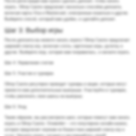
После регистрации вам нужно сделать депозит, чтобы начать
играть. Olimp Casino предлагает несколько способов депозита,
включая карты Visa и Mastercard, электронные кошельки и другие.
Выберите способ, который вам удобен, и сделайте депозит.
Шаг 3: Выбор игры
После депозита вы можете начать играть! Olimp Casino предлагает
широкий спектр игр, включая слоты, карточные игры, рулетку и
другие. Выберите игру, которая вам понравилась, и начните играть.
Шаг 4: Управление счетом
Шаг 5: Участие в турнирах
Olimp Casino регулярно проводит турниры и акции, которые могут
принести вам дополнительные выигрыши. Участвуйте в турнирах,
чтобы увеличить свои шансы на выигрыш.
Шаг 6: Уход
Таким образом, мы рассмотрели шаги, которые помогут вам начать
играть в Olimp Casino. Олимпбет – это популярное онлайн-казино,
которое предлагает игрокам из Казахстана широкий спектр игр и
услуг. Начните играть сегодня и наслаждайтесь игрой!