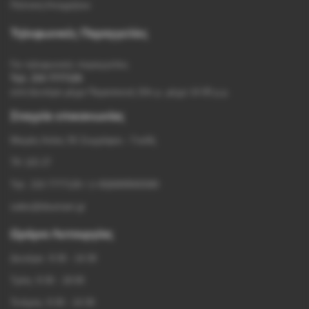
Πολιτική Απορρήτου
Τηλεφωνικές Παραγγελίες
Για τηλεφωνικές παραγγελίες
Τηλ. 210 7777126
από Δευτέρα μέχρι Παρασκευή 10π.μ. μέχρι 14.00 μ.μ.
Στοιχεία επικοινωνίας
Μικράς Ασίας 55 Ζωγράφου - Γουδή
ΤΚ 115 27
Τηλ. 210 7777126 / (+30)6909565580
sales@doumani.gr
Ωράριο Λειτουργίας
Δευτέρα: 9:30 - 14:30
Τρίτη: 9:30 - 18:00
Τετάρτη: 9:30 - 14:30