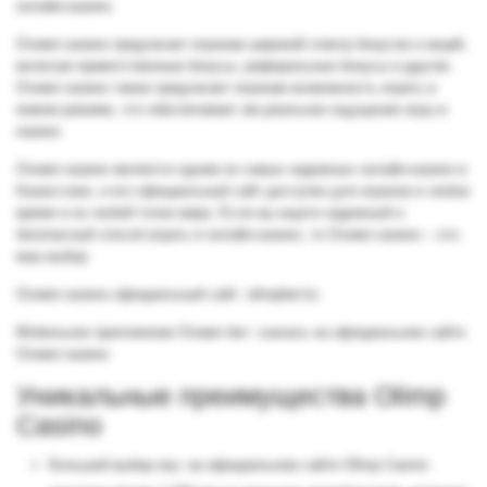
онлайн-казино.
Олимп казино предлагает игрокам широкий спектр бонусов и акций,
включая приветственные бонусы, реферальные бонусы и другие.
Олимп казино также предлагает игрокам возможность играть в
живом режиме, что обеспечивает им реальное ощущение игры в
казино.
Олимп казино является одним из самых надежных онлайн-казино в
Казахстане, и его официальный сайт доступен для игроков в любое
время и из любой точки мира. Если вы ищете надежный и
безопасный способ играть в онлайн-казино, то Олимп казино – это
ваш выбор.
Олимп казино официальный сайт: olimpbet.kz
Мобильное приложение Олимп бет: скачать на официальном сайте
Олимп казино
Уникальные преимущества Olimp
Casino
Большой выбор игр: на официальном сайте Olimp Casino