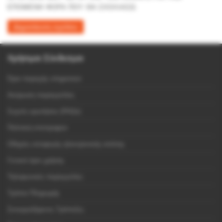
ΕΠΌΜΕΝΗ ΦΟΡΆ ΠΟΥ ΘΑ ΣΧΟΛΙΆΣΩ.
Χρήσιμοι Σύνδεσμοι
Όροι παροχής υπηρεσιών
Ακύρωση παραγγελίας
Συχνές ερωτήσεις (FAQs)
Πολιτική επιστροφών
Οδηγίες αποφυγής ηλεκτρονικής απάτης
Γενικοί όροι χρήσης
Τηλεφωνικές παραγγελίες
Τρόποι Πληρωμής
Συνεργαζόμενες Τράπεζες