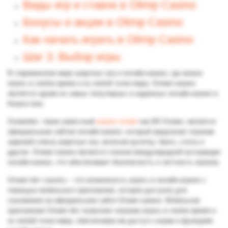
Виды игр и ставок в Olimp Casino
Бонусы и акции в Olimp Casino
Как начать играть в Olimp Casino
Шаг 3: Выбор игры
В современном мире азартных игр и онлайн-казино, где можно
играть в любое время и из любой точки мира, Олимп казино
является одним из самых популярных и надежных онлайн-казино в
Казахстане.
Олимпбет, также известный
казино олимп
как БК Олимп, является
официальным сайтом онлайн-казино, который предлагает игрокам
широкий спектр азартных игр, включая рулетку, бинго, слоты и
другие. Олимп казино является членом международной ассоциации
онлайн-казино, что обеспечивает безопасность и честность игроков.
Олимп бет скачать – это возможность играть в онлайн-казино с
помощью мобильного приложения, которое доступно для
скачивания на официальном сайте Олимп казино. Мобильное
приложение Олимп бет позволяет игрокам играть в любое время и
из любой точки мира, обеспечивая им доступ к играм и функциям