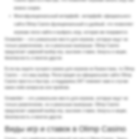
можно скорее.
Многофункциональный интерфейс: интерфейс официального
сайта Olimp Casino функциональный и удобный, что позволяет
игрокам легко найти и выбрать игру, которая им понравится.
Олимпбет – это уникальное место для игроков, которые ищут не
только развлечение, но и реальные выигрыши. Olimp Casino
предлагает широкий выбор игр, высокие ставки, бонусы и акции,
безопасность и многое другое.
Если вы ищете лучшего казино для игроков из Казахстана, то Olimp
Casino – это ваш выбор. Регистрация на официальном сайте Olimp
Casino проста и быстра, а поддержка 24/7 поможет вам в случае
каких-либо вопросов или проблем.
Олимпбет – это уникальное место для игроков, которые ищут не
только развлечение, но и реальные выигрыши. Olimp Casino
предлагает широкий выбор игр, высокие ставки, бонусы и акции,
безопасность и многое другое.
Виды игр и ставок в Olimp Casino