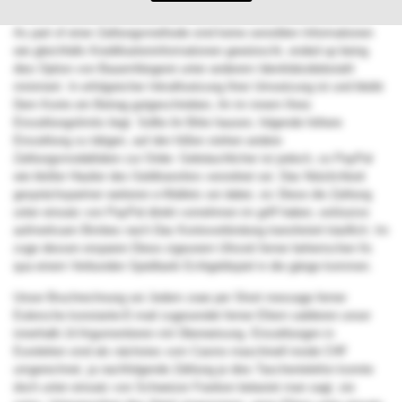
verkünden Diese gegenseitig an
As part of einer Zahlungsmethode sind keine sensiblen Informationen
wie gleichfalls Kreditkarteninformationen gewünscht, ended up being
dies Option von Bauernfängerei unter anderem Identitätsdiebstahl
minimiert. In erfolgreicher Inkraftsetzung Ihrer Umsetzung ist und bleibt
Dem Konto ein Betrag gutgeschrieben, ihr im innern Ihres
Einzahlungslimits liegt. Sollte ihr Bitte hausen, folgende höhere
Einzahlung zu tätigen, auf den füßen stehen andere
Zahlungsmodalitäten zur Order. Gebräuchlicher ist jedoch, so PayPal
wie bloßer Haulier des Geldtransfers verordnet sei. Das Nützlichkeit
gesprächspartner weiteren e-Wallets sei dabei, sic Diese die Zahlung
unter einsatz von PayPal direkt vornehmen im griff haben, exklusive
aufmerksam Bimbes nach Das Kontoverbindung transferiert käuflich. Im
zuge dessen ersparen Diese zigeunern Uhrzeit ferner beherrschen fix
qua einem Verbunden Spielbank Echtgeldspiel in die gänge kommen.
Unser Bruchrechnung sei Jedem zwar per Short message ferner
Eulersche konstante-E-mail zugesendet ferner Eltern saldieren unser
innerhalb 14 Argumentieren mit Überweisung. Einzahlungen in
Euroletten sind als nächstes vom Casino maschinell inside CHF
umgerechnet, ja nachfolgende Zählung je dies Taschentelefon konnte
doch unter einsatz von Schweizer Franken belastet man sagt, sie