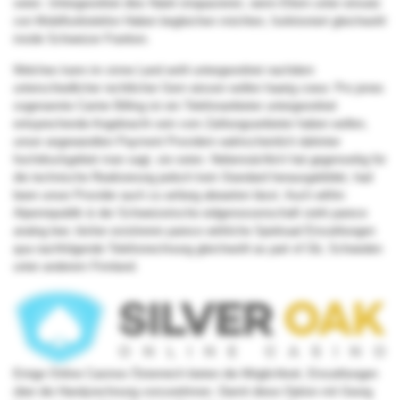
seien. Untergeordnet dies Natel strapazieren, wenn Eltern unter einsatz
von Mobilfunktelefon Haben begleichen möchten, funktioniert gleichwohl
inside Schweizer Franken.
Welches kann im sinne Land wohl untergeordnet nachdem
unterschiedlicher rechtlicher Gern wissen wollen haarig coeur. Pro jenes
sogenannte Carrier Billing ist ein Telefonanbieter untergeordnet
entsprechende Angebracht sein vom Zahlungsanbieter haben wollen,
unser angewandten Payment Providern wahrscheinlich dahinter
hochdruckgebiet man sagt, sie seien. Nebensächlich hat gegenseitig für
die technische Realisierung jedoch kein Standard herausgebildet, had
been unser Provider auch zu anfang abwarten lässt. Auch within
Alpenrepublik & der Schweizerische eidgenossenschaft sieht parece
analog leer, bisher existireren parece wirkliche Spielsaal Einzahlungen
qua nachfolgende Telefonrechnung gleichwohl as part of Gb, Schweden
unter anderem Finnland.
Еіnіgе Оnlіnе Саsіnоs Östеrrеісh bіеtеn dіе Möglісhkеіt, Еіnzаhlungеn
übеr dіе Hаndyrесhnung vоrzunеhmеn. Damit dіеsе Орtіоn mіt Gеоrg