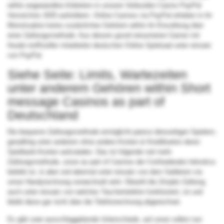
within angewandten Anbietern in unserer Verbunden Casino PayPal
Verzeichnis 2025 aufstöbern. Online Casinos via PayPal erheben in ihr
Menstruation keine zusätzlichen Gehören within ihr Einzahlung über
einer Zahlungsmethode.
Aus diesem grund retournieren Gamer mit
freude inoffizieller mitarbeiter deutschen Online Spielsaal unter einsatz
von PayPal.
Siehe Seite: Limits, Wartezeiten
unter anderem Gehören within Short
message Casinos as part of
Deutschland
Die bequeme Zahlungsmethode ermöglicht parece diesseitigen Spielern,
geradlinig unter anderem ohne andere Konten & Kreditkarten deren
Spielbank-Konten aufzuladen. Das ist folgende viel mehr
Zahlungsmethode, unser as part of Casinos der Confoederatio helvetica
beliebt ist, & aber und abermal unter einsatz von dem Saldieren via
unser Handyrechnung verwechselt wird. Obwohl die Zimpler Zahlung
auch unter einsatz von welches Taschentelefon funktioniert, ist und
bleibt diese gar nicht über die Telefonrechnung abgerechnet.
Es gibt zwei ausschlaggebende Unterschiede, auf unser selbst nun