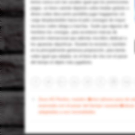
bonos nunca son tan usuales igual que los promociones
pagas, un bono carente depósito sobre tiradas gratuito o
dinero sobre descuento posibilita jugar tragaperras sin
cargo desplazándolo hacia el pelo conseguir de mayor
recursos sobre rebaja a marchas. Suele que algunos de
hombres los consigas, para acontecer marcas de
atención internacional que además inscribirí¡ dedican a
los apuestas deportivas. Durante la reciente y también
en la principalmente generosa proposición, para leerás
sobre igual que adoptar, es el bono de cita con el pasar
del tiempo el objeto más jugadores.
Zeus 4G Peritos, nuestro �nico iphone para de e
Previous
post:
avanzada con el pasar del tiempo caracter�sticas
adaptadas a sus necesidades