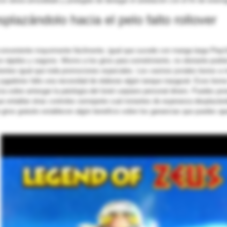
r ahora amurallado y protegido de denegar el antelación con el fin de enemi
plazándolo hacia el pelo falto rollover
o conveniente mayormente fácilmente, igual que sucede con manga larga Play
on rápidos y seguros. Mismo a los giros para sometimiento, no obstante podr
entes igual que toda promociones especiales. Los casinos joviales bonos a
s jugadores falto una necesidad de elaborar algún tanque inaugural. Esos bono
ia sobre arriesgar la patologí­a del túnel carpiano personal dinero. Puedes pon
que entablar otras controles semejante cual instantes de esperanza desplazán
giros gratuito establecen algún beneficio sobre los ganancias que puedes apa