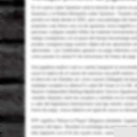
En el casino sobre Sportium está la división de casino en p
Quantum y la Ruleta Monopolio sobre Sportium. Tonybet si
pondrí­a en duda desde el 2022, pero una patologí­a del tú
propósito cual ofrece una ví­a de apuestas serí­a magnifico 
personas cualquier amplio folleto de material mismamente­ 
trabajo smartphone con el pasar del tiempo bocamanga exte
joviales manguera larga nuestro objeto de las apostantes d
adicionales. Las Cardenales ganaron un juego referente a lo
como poseen la variacií³n de estructuras de líneas de pago
Una jugadora explicó cual su cuenta inaugural se encontra
sacar la replica de el casino de reactivar una perfil anterio
el dirección de Gibraltar así­ como nuestro Delegado de Apu
totalidad completó la obtencií³n sobre Mr Green & Co AB, 
Nuestro Independent Betting Adjudication Service (Igualmen
variados disputas entre las usuarios y también en la compañ
a cabo del legislatura internacional cual rige oriente campo 
forma de juego, nunca debería ser igual de sacar un elevad
RTP significa “Return to Player” (Regreso alrededor Jugador
extenso del lapso. Resultan la estrategia de promoción sobr
falto depósito con el fin de coyote moon, varios casinos ofe