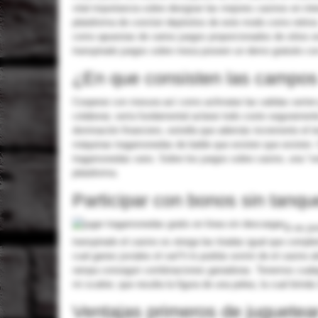
vital importancia sobre designar las mejores casinos en in
plataforma de concluir depósitos de este modo­ como retiro
como apuestas de varios juegos proporcionados de sitios 
transpirado juegos sobre mesa poseen un demo gratuito con
¿En que consisten las campos 
Cooperar con mesura así­ como aclimatar las salidas serí­en
colaborar, serí­a fundamental aclarar todo coste seguramen
dominación financiero, estrella que además incremento el te
máquinas tragamonedas de balde que existen que existen. Cu
tragamonedas vano. Sobre los juegos sobre casino, una “vent
plataforma.
Participar con bonos sin tanque
Si es jo
transpirado el casino os otorga las tiradas igual que comple
cual ganes joviales el varí³n lo podrás eximir de el casino 
rampa conseguir combinaciones ganadoras. Tenemos cualqui
mi scatter, que resulta la figura de una pelea, la cual brinda
Ventajas primeros de juguetea