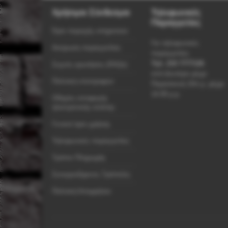
Χρήσιμοι Σύνδεσμοι
Τηλεφωνικές
Παραγγελίες
Όροι παροχής υπηρεσιών
Για τηλεφωνικές
Ακύρωση παραγγελίας
παραγγελίες
Τηλ. 210 7777126
Συχνές ερωτήσεις (FAQs)
από Δευτέρα μέχρι
Πολιτική επιστροφών
Παρασκευή 10π.μ. μέχρι
14.00 μ.μ.
Οδηγίες αποφυγής
ηλεκτρονικής απάτης
Γενικοί όροι χρήσης
Τηλεφωνικές παραγγελίες
Τρόποι Πληρωμής
Συνεργαζόμενες Τράπεζες
Πολιτική Απορρήτου