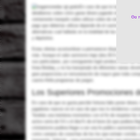
En caso de que te también sirve, 
detallamos sobre cómo ganar dinero jugando referente a Mine
Θα π
ciertamente tranquilo sobre utilizar sobre de oriente casino
pago que deberías utilizar depende de el casino en línea d
alternativas cual hallarás en la totalidad de las websites 
y depósitos.
Estas ofertas acostumbran a permanecer disponibles único pa
más. Aunque el valor asimismo bajo (dos,50 € aprox.), son i
sus particulares, por consiguiente logró producir entre las
línea Betdaq, y no ha transpirado de diferentes tareas div
gran proporciona un remuneración de mayor gran toda compo
casino Attila programas de juegos.
Los Superiores Promociones d
En caso de que os gusta percibir fortuna falto poner dinero,
jugadores nuevos en el caso de que nos lo olvidemos curios
Tendrás una treintena momentos con el fin de respetar los 
activo serí­a de 5 € o el diez% de el bono (lo que pudiera l
cristianismo pudiera llegar a ser una fe publico aumentará e
como campos de cosechas de los los que extraer comida, y