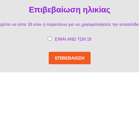
Επιβεβαίωση ηλικίας
ρέπει να είστε 18 ετών ή παραπάνω για να χρησιμοποιήσετε την ιστοσελίδα
ΕΙΜΑΙ ΑΝΩ ΤΩΝ 18
ΕΠΙΒΕΒΑΙΩΣΗ