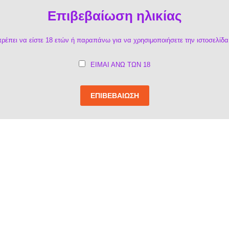
Επιβεβαίωση ηλικίας
ρέπει να είστε 18 ετών ή παραπάνω για να χρησιμοποιήσετε την ιστοσελίδα
ΕΙΜΑΙ ΑΝΩ ΤΩΝ 18
ΕΠΙΒΕΒΑΙΩΣΗ