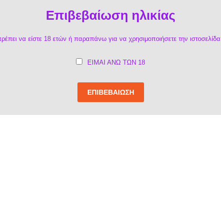
Επιβεβαίωση ηλικίας
ρέπει να είστε 18 ετών ή παραπάνω για να χρησιμοποιήσετε την ιστοσελίδα
ΕΙΜΑΙ ΑΝΩ ΤΩΝ 18
ΕΠΙΒΕΒΑΙΩΣΗ