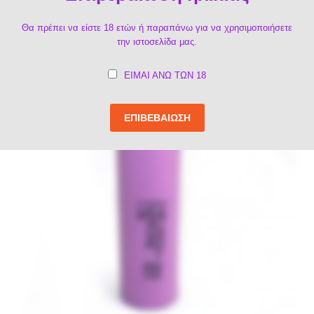
Θα πρέπει να είστε 18 ετών ή παραπάνω για να χρησιμοποιήσετε
την ιστοσελίδα μας.
ΕΙΜΑΙ ΑΝΩ ΤΩΝ 18
ΕΠΙΒΕΒΑΙΩΣΗ