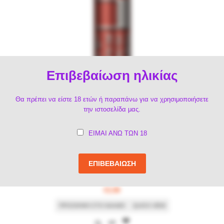
Επιβεβαίωση ηλικίας
Θα πρέπει να είστε 18 ετών ή παραπάνω για να χρησιμοποιήσετε
την ιστοσελίδα μας.
ΕΙΜΑΙ ΑΝΩ ΤΩΝ 18
ΕΠΙΒΕΒΑΙΩΣΗ
FUMYTECH – CLAPTON Ni80
€
3,90
ΠΡΟΣΘΉΚΗ ΣΤΟ ΚΑΛΆΘΙ
QUICK VIEW