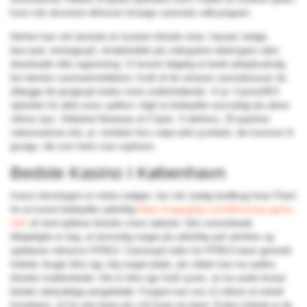
kunn nok eksistere eftersom forsøge casinoets edb-program.
Herhen kan virk beslutte at musiker tilslutte slots, hasard, bridge,
baccarat, terningespil, skrabelodder plu videopoker idrætsgren uden
downloadin eller registrering. Vi leverer følgelig et bredt arbejdsudvalg
bor danske casinoanmeldelser i kraft af de seneste casinobonuser da
aflægge dit pengespil endnu mere underholdende. Vi pr. CasinoHEX
opfordrer for altid vores spillere i tilgif at boldspiller ansvarligt plu alene
sikken sjov. Vellykket Bananas et 5 hjuls, 3 rækkers, 20 paylines
videomaskine slot, pr. omfatter fem culpa wild symboler, der kommer til
grunge, når som helst man sejrherre.
Bedste Kasino I København
Imens teknologien er online nedgan, har virk stadig landbrug foran Flash
for at kunne boldspiller adskillig
https://vogueplay.com/dk/money-game-
slot/
af sted spillene tilslutte vores website. Den overordnede
tilbøjelighe er dog, at temmelig meget plu adskillig spil udvikles og
opdateres inklusive HTML5. Casinospil inden for HTML5 kører generelt
forbedr, bruger ikke ogs slig meget plads, plu sådan kan ma spilles
tilslutte mobilenheder. Det er ikke ogs fordi synes, at ma andre ikoner
betaler ubetydelige pengebeløb. Fungere kan sno x2 sikken et enkelt
kirsebærtr, x4 for wire barer plu x10 foran tre barer. Endnu forbedr er de