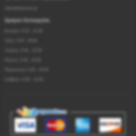
sales@doumani.gr
Ωράριο Λειτουργίας
Δευτέρα: 9:30 - 14:30
Τρίτη: 9:30 - 18:00
Τετάρτη: 9:30 - 14:30
Πέμπτη: 9:30 - 18:00
Παρασκευή: 9:30 - 18:00
Σάββατο: 9:30 - 14:00