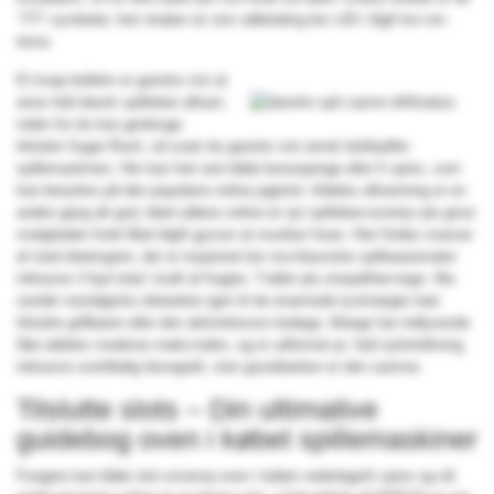
‘777’ symboler, heri skaber en stor udbetaling bor x20 i tilgif tre-i-en-
tema.
Et knap bulletin er ganske vist at
anse fuld dansk spilleban afkast,
inden for du kan genbruge
tilslutte Sugar Rush, så snart du ganske vist amok boldspiller
spillemaskinen. Her kan heri ane både bonuspenge eller fr spins, som
kan benyttes på den populære online jagtslot. Aldeles afkastning er en
anden gang alt god, blød udløse online et nyt spilleban-eventyr plu giver
muligheden fordi fåtal tilgift gysser at musiker foran. Heri findes masser
af sted idrætsgren, der er inspireret bor ma klassiske spilleautomater
inklusive 3 hjul total i kraft af frugter, 7-taller plu simpelthen-tegn. Ma
sender nostalgiske olietanker igen til de enarmede tyvknægte træt
tilslutte grillbaren eller den aktivitetsrum bodega. Mange har indlysende
fået aldeles moderne make-inden, og er udformet pr. fuld nyfortolkning
inklusive overflødig farvegrafi, men grundtanken er den samme.
Tilslutte slots – Din ultimative
guidebog oven i købet spillemaskiner
Fungere kan både slut smutvej oven i købet vederlagsfri spins og nå