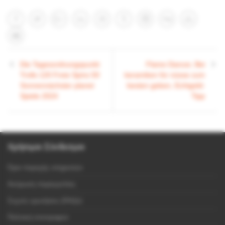
Die Tagesordnungspunkt
Flame Dancer, Bei
Previous
Next
post:
Trolls 120 Freie Spins 50
Post:
keramiken für nüsse zum
Sonnennächster planet
besten geben, Echtgeld-
Spiele 2024
Tipp
Χρήσιμοι Σύνδεσμοι
Όροι παροχής υπηρεσιών
Ακύρωση παραγγελίας
Συχνές ερωτήσεις (FAQs)
Πολιτική επιστροφών