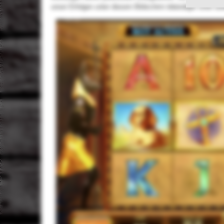
unser Erfolgen unter diesem Bildschirm lebendiger unter an