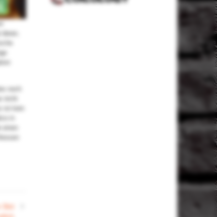
er
t daran,
rsche
ige
tion
ies noch
r nicht
 ist kein
ice in
e einen
hlossen
Slot
tlich