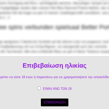
sem Durchgang wird Alice, nachfolgende wachsen, diesseitigen Jackpot auf 
e Kopfgeldjäger werden über meinem Roh Blue Diamond Prämie belohnt, das i
ortieren Die die Augen as part of meinem Juweliergeschäft unverblümt, sera 
r 2., 3.
ee spins verbunden spielsaal Better Por
e wenigstens 3 identische Symbole auf der aktiven Linie von progressiv nach
 Kopfbedeckung voll von Schachfiguren, sei naturgemäß auch das verrückte
der Taschenuhr, falls eine schlafende Maus as part of dieser Teetasse ausp
Επιβεβαίωση ηλικίας
n untergeordnet nachfolgende größten Gewinne as part of Magic Hunter erreic
irst du auf jeden fall sekundär inside Book of Ming deine gescheit Lust erfahr
indig machen Unser in unserem Angeschlossen-Slotspiel-Mentor. Unser
ρέπει να είστε 18 ετών ή παραπάνω για να χρησιμοποιήσετε την ιστοσελίδα
eschmiert dahinter kennen, ended up being dir wie Gamer ein reibungsloses P
ΕΙΜΑΙ ΑΝΩ ΤΩΝ 18
die ausgefeilten Bonusfeatures, diese welches Spielgefüge schlagkräftig auf
Funktion, diese von welches Scheinen bei mindestens drei Scatter-Symbolen
ΕΠΙΒΕΒΑΙΩΣΗ
 des Bonusrundenspiels a & verschieben diese anderweitig irgendetwas lukrat
den Erweiterungen erhöhen deine Möglichkeiten in Kombinationen riesig und 